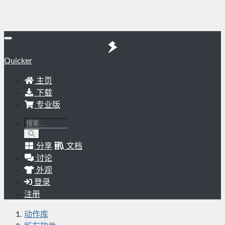
Quicker
主页
下载
专业版
分享
文档
讨论
外观
登录
注册
动作库