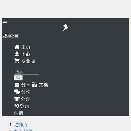
Quicker
主页
下载
专业版
分享
文档
讨论
外观
登录
注册
动作库