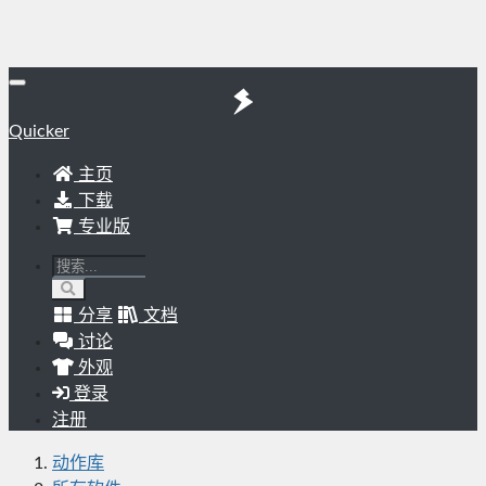
Quicker
主页
下载
专业版
分享
文档
讨论
外观
登录
注册
动作库