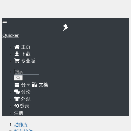
Quicker
主页
下载
专业版
分享
文档
讨论
外观
登录
注册
动作库