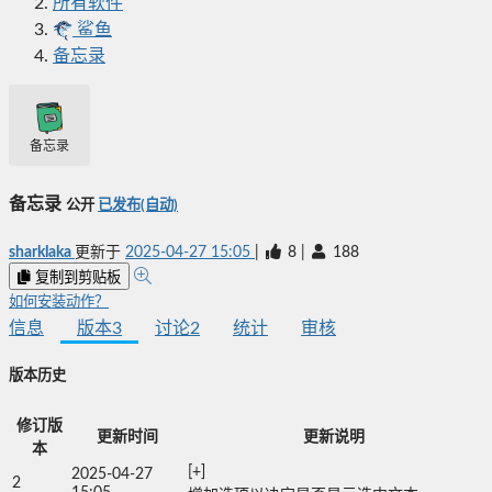
所有软件
鲨鱼
备忘录
备忘录
备忘录
公开
已发布(自动)
sharklaka
更新于
2025-04-27 15:05
|
8
|
188
复制到剪贴板
如何安装动作？
信息
版本
3
讨论
2
统计
审核
版本历史
修订版
更新时间
更新说明
本
[+]

2025-04-27
2