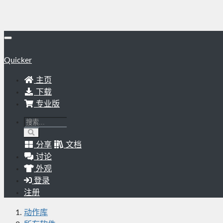
Quicker
主页
下载
专业版
分享
文档
讨论
外观
登录
注册
动作库