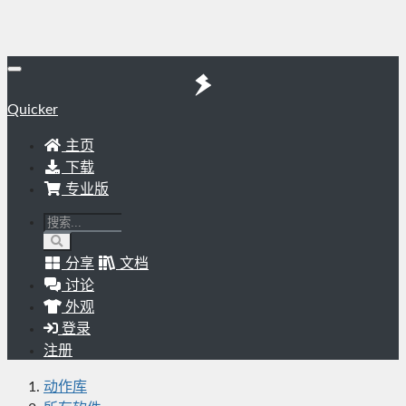
Quicker
主页
下载
专业版
分享
文档
讨论
外观
登录
注册
动作库