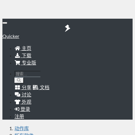
Quicker
主页
下载
专业版
分享
文档
讨论
外观
登录
注册
动作库