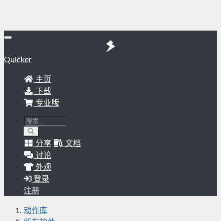
Quicker
主页
下载
专业版
分享
文档
讨论
外观
登录
注册
动作库