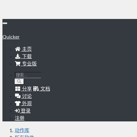
Quicker
主页
下载
专业版
分享
文档
讨论
外观
登录
注册
动作库