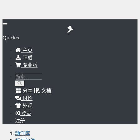
Quicker
主页
下载
专业版
分享
文档
讨论
外观
登录
注册
动作库