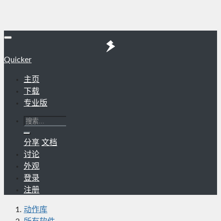
Quicker
主页
下载
专业版
分享
文档
讨论
外观
登录
注册
动作库