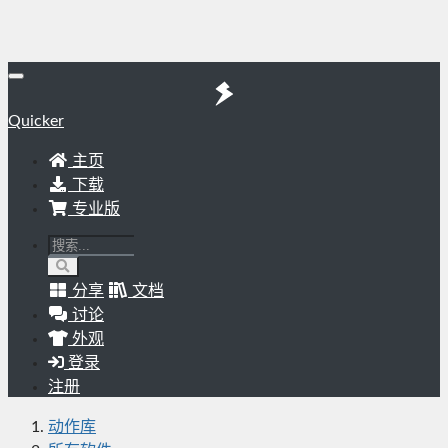
Quicker
主页
下载
专业版
分享
文档
讨论
外观
登录
注册
动作库