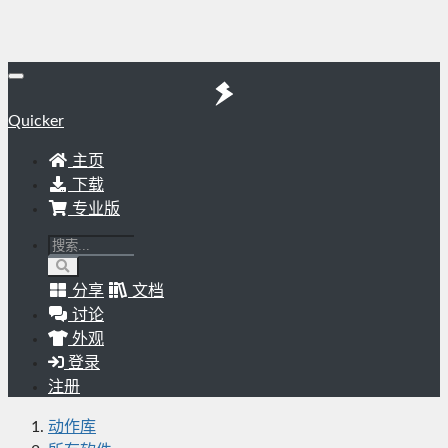
Quicker
主页
下载
专业版
分享
文档
讨论
外观
登录
注册
动作库