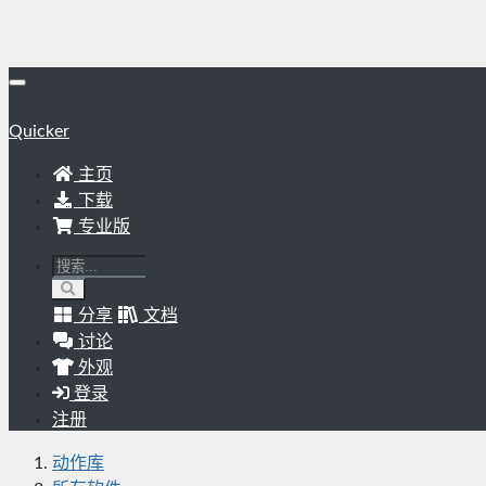
Quicker
主页
下载
专业版
分享
文档
讨论
外观
登录
注册
动作库