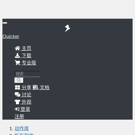
Quicker
主页
下载
专业版
分享
文档
讨论
外观
登录
注册
动作库