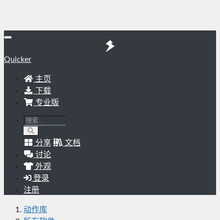
Quicker
主页
下载
专业版
分享
文档
讨论
外观
登录
注册
动作库