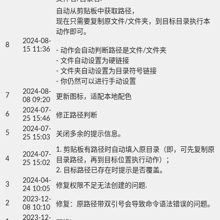
自动从剪贴板中获取路径，

现在只需要复制原文件/文件夹，到目标目录执行本
动作即可。

2024-08-
8
15 11:36
- 动作会自动判断路径是文件/文件夹

- 文件自动设置为硬链接

- 文件夹自动设置为目录符号链接

- 你仍然可以进行手动设置
2024-08-
7
更新图标，适配本地配色
08 09:20
2024-07-
6
修正路径判断
25 15:46
2024-07-
5
关闭多余的提示信息。
25 15:03
1. 剪贴板有路径时自动填入原目录（即，可先复制原
2024-07-
4
目录路径，再到目标位置执行动作）；

25 15:02
2. 目标路径已存在时提示是否覆盖。
2024-04-
3
修复权限不足无法创建的问题.
24 10:05
2023-12-
2
修复：原路径带双引号会导致命令语法错误的问题。
08 10:10
2023-12-