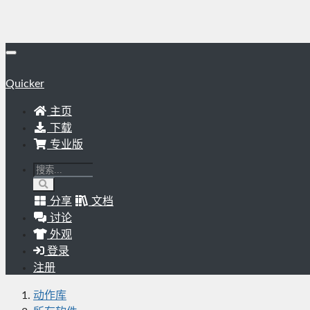
Quicker
主页
下载
专业版
分享
文档
讨论
外观
登录
注册
动作库