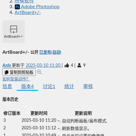
所有软件
Adobe Photoshop
ArtBoard+/-
ArtBoard+/-
ArtBoard+/-
公开
已发布(自动)
Anlv
更新于
2025-03-10 11:20
|
4
|
9
复制到剪贴板
如何安装动作？
信息
版本
4
讨论
1
统计
审核
版本历史
修订版本
更新时间
更新说明
3
2025-03-10 11:20
~. 自动判断画板/画布模式.
2
2025-03-10 11:12
~. 刷新数值显示。
1
2025-03-10 10:49