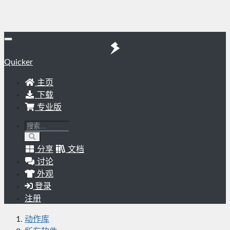
Quicker
主页
下载
专业版
分享
文档
讨论
外观
登录
注册
动作库