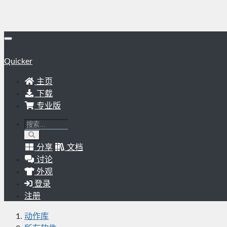
Quicker
主页
下载
专业版
分享
文档
讨论
外观
登录
注册
动作库