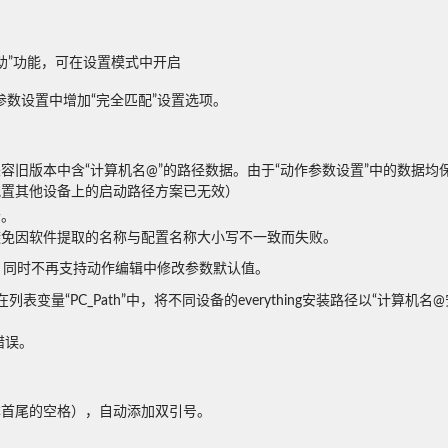
助”功能，可在设置模式中开启
数设置中增加“完全匹配”设置选项。
兼容旧版本中含“计算机名@”的路径数据。由于“动作参数设置”中的数据
配置其他设备上的启动路径方案已无效）


避免因软件提取的名称与配置名称大小写不一致而失败。
，同时不再支持动作编辑中修改参数默认值。
在列表变量“PC_Path”中，将不同设备的everything安装路径以“计算机
断错误。
本首尾的空格），自动添加双引号。