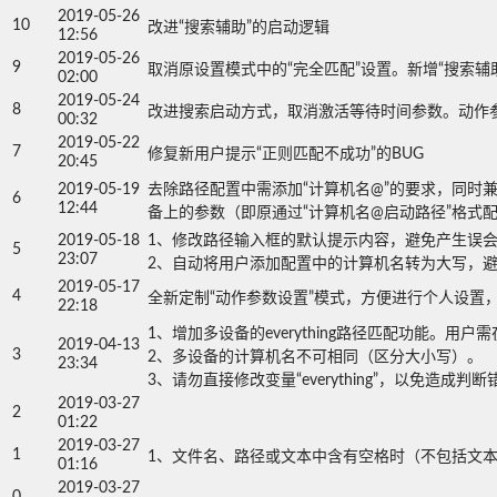
2019-05-26
10
改进“搜索辅助”的启动逻辑
12:56
2019-05-26
9
取消原设置模式中的“完全匹配”设置。新增“搜索辅
02:00
2019-05-24
8
改进搜索启动方式，取消激活等待时间参数。动作参
00:32
2019-05-22
7
修复新用户提示“正则匹配不成功”的BUG
20:45
2019-05-19
去除路径配置中需添加“计算机名@”的要求，同时
6
12:44
备上的参数（即原通过“计算机名@启动路径”格式
2019-05-18
1、修改路径输入框的默认提示内容，避免产生误会。
5
23:07
2、自动将用户添加配置中的计算机名转为大写，
2019-05-17
4
全新定制“动作参数设置”模式，方便进行个人设置
22:18
1、增加多设备的everything路径匹配功能。用户需
2019-04-13
3
2、多设备的计算机名不可相同（区分大小写）。

23:34
3、请勿直接修改变量“everything”，以免造成判
2019-03-27
2
01:22
2019-03-27
1
1、文件名、路径或文本中含有空格时（不包括文
01:16
2019-03-27
0