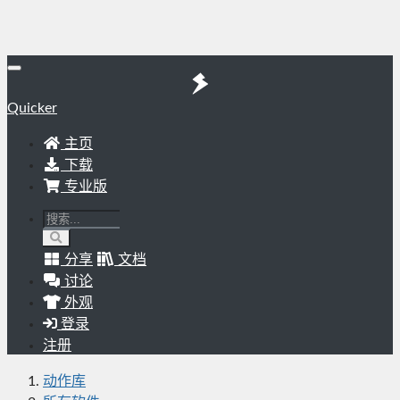
Quicker
主页
下载
专业版
分享
文档
讨论
外观
登录
注册
动作库