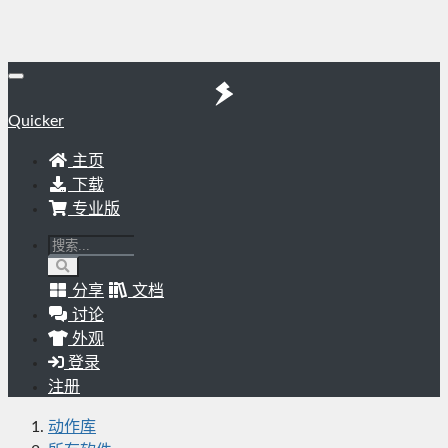
Quicker
主页
下载
专业版
分享
文档
讨论
外观
登录
注册
动作库