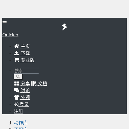
Quicker
主页
下载
专业版
分享
文档
讨论
外观
登录
注册
动作库