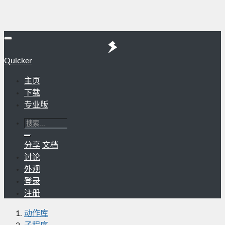
Quicker
主页
下载
专业版
分享
文档
讨论
外观
登录
注册
动作库