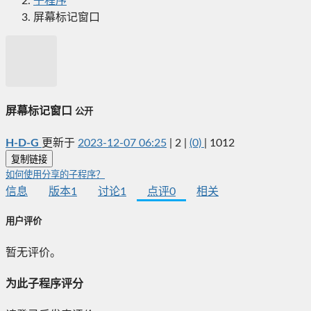
子程序
屏幕标记窗口
屏幕标记窗口
公开
H-D-G
更新于
2023-12-07 06:25
|
2
|
(0)
|
1012
复制链接
如何使用分享的子程序？
信息
版本
1
讨论
1
点评
0
相关
用户评价
暂无评价。
为此子程序评分