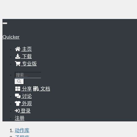
Quicker
主页
下载
专业版
分享
文档
讨论
外观
登录
注册
动作库