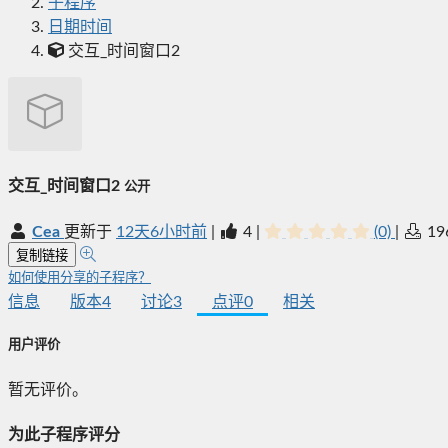
子程序
日期时间
交互_时间窗口2
交互_时间窗口2
公开
Cea
更新于
12天6小时前
|
4
|
(0)
|
19
复制链接
如何使用分享的子程序？
信息
版本
4
讨论
3
点评
0
相关
用户评价
暂无评价。
为此子程序评分