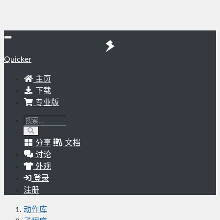
Quicker
主页
下载
专业版
分享
文档
讨论
外观
登录
注册
动作库