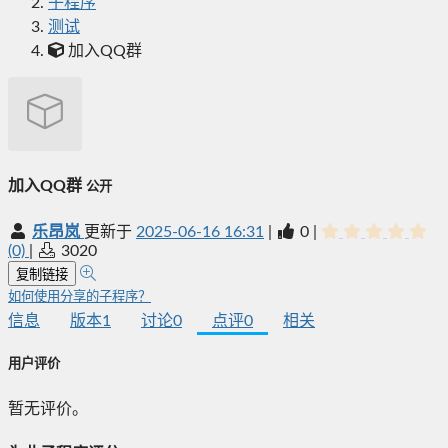
子程序
测试
加入QQ群
加入QQ群
公开
乐昂岚
更新于
2025-06-16 16:31
|
0
|
(0)
|
3020
复制链接
如何使用分享的子程序？
信息
版本
1
讨论
0
点评
0
相关
用户评价
暂无评价。