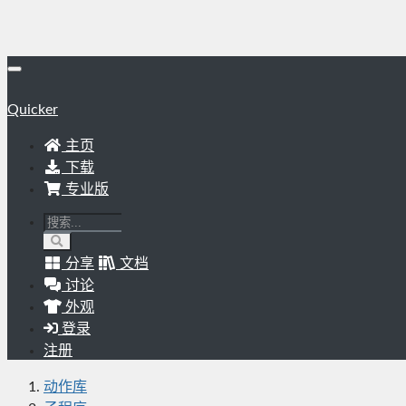
Quicker
主页
下载
专业版
分享
文档
讨论
外观
登录
注册
动作库