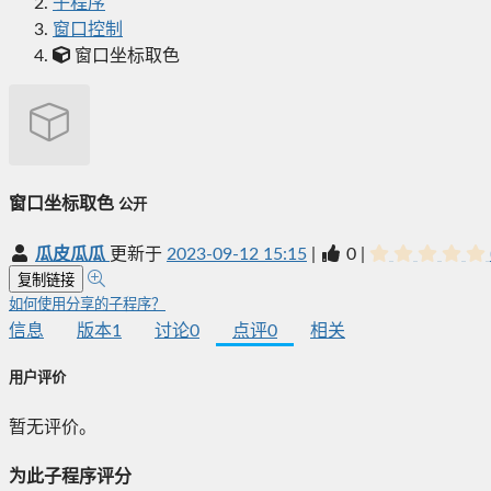
子程序
窗口控制
窗口坐标取色
窗口坐标取色
公开
瓜皮瓜瓜
更新于
2023-09-12 15:15
|
0
|
复制链接
如何使用分享的子程序？
信息
版本
1
讨论
0
点评
0
相关
用户评价
暂无评价。
为此子程序评分