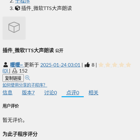
子程序
插件_微软TTS大声朗读
插件_微软TTS大声朗读
公开
暖暖~
更新于
2025-01-24 03:01
|
8
|
(0)
|
152
复制链接
如何使用分享的子程序？
信息
版本
7
讨论
0
点评
0
相关
用户评价
暂无评价。
为此子程序评分