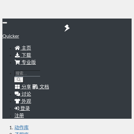
Quicker
主页
下载
专业版
分享
文档
讨论
外观
登录
注册
动作库