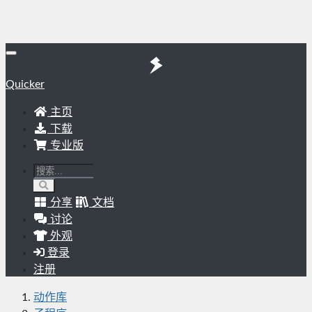
Quicker
主页
下载
专业版
分享
文档
讨论
外观
登录
注册
动作库