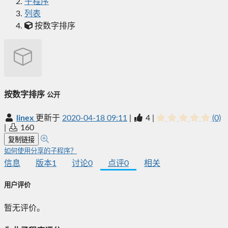
子程序
列表
按数字排序
按数字排序
公开
linex
更新于
2020-04-18 09:11
|
4
|
(0)
|
160
复制链接
如何使用分享的子程序？
信息
版本
1
讨论
0
点评
0
相关
用户评价
暂无评价。