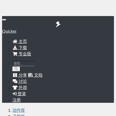
Quicker
主页
下载
专业版
分享
文档
讨论
外观
登录
注册
动作库