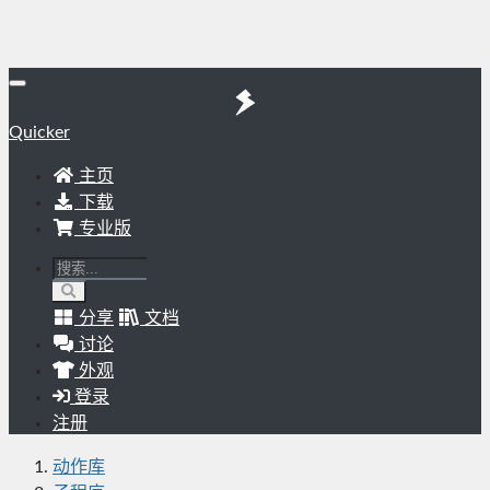
Quicker
主页
下载
专业版
分享
文档
讨论
外观
登录
注册
动作库