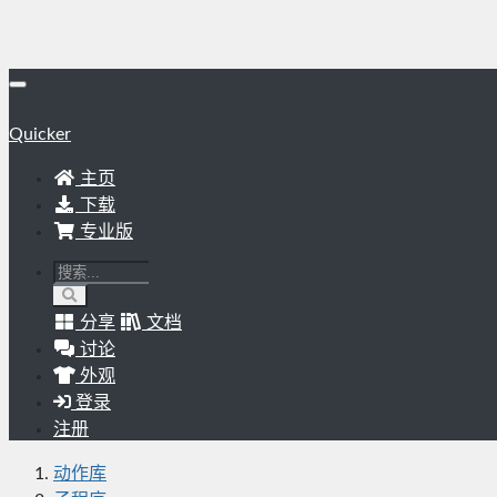
Quicker
主页
下载
专业版
分享
文档
讨论
外观
登录
注册
动作库