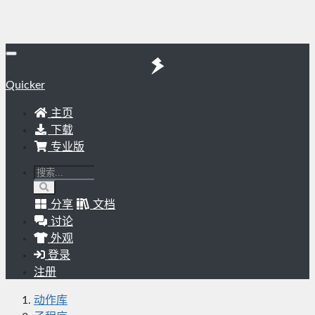
Quicker
主页
下载
专业版
分享
文档
讨论
外观
登录
注册
动作库