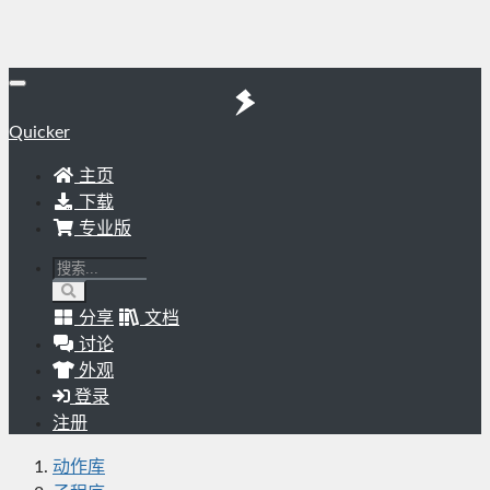
Quicker
主页
下载
专业版
分享
文档
讨论
外观
登录
注册
动作库