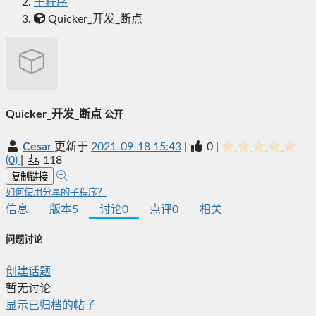
子程序
Quicker_开发_断点
Quicker_开发_断点
公开
Cesar
更新于
2021-09-18 15:43
|
0
|
(0)
|
118
复制链接
如何使用分享的子程序？
信息
版本
5
讨论
0
点评
0
相关
问题讨论
创建话题
暂无讨论
显示已归档的帖子