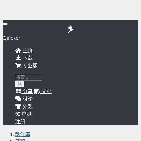
Quicker
主页
下载
专业版
分享
文档
讨论
外观
登录
注册
动作库