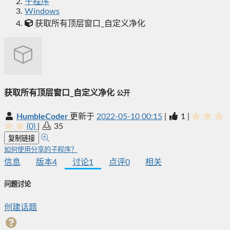
子程序
Windows
获取所有顶层窗口_自定义净化
获取所有顶层窗口_自定义净化
公开
HumbleCoder
更新于
2022-05-10 00:15
|
1
|
(0)
|
35
复制链接
如何使用分享的子程序？
信息
版本
4
讨论
1
点评
0
相关
问题讨论
创建话题