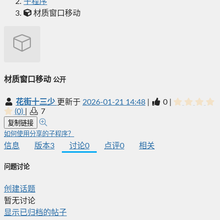
子程序
材质窗口移动
材质窗口移动
公开
花街十三少
更新于
2026-01-21 14:48
|
0
|
(0)
|
7
复制链接
如何使用分享的子程序？
信息
版本
3
讨论
0
点评
0
相关
问题讨论
创建话题
暂无讨论
显示已归档的帖子