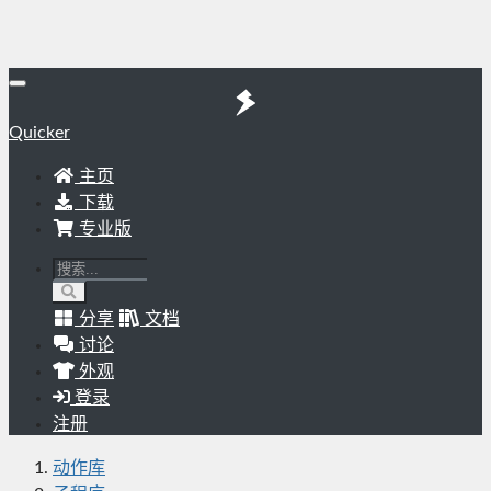
Quicker
主页
下载
专业版
分享
文档
讨论
外观
登录
注册
动作库