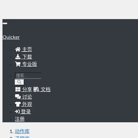
Quicker
主页
下载
专业版
分享
文档
讨论
外观
登录
注册
动作库