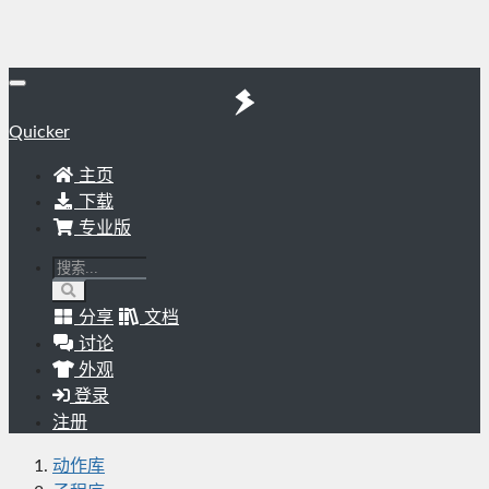
Quicker
主页
下载
专业版
分享
文档
讨论
外观
登录
注册
动作库