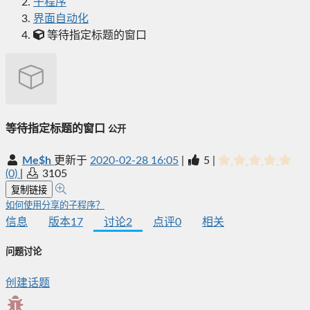
子程序
界面自动化
等待指定标题的窗口
等待指定标题的窗口
公开
Me$h
更新于
2020-02-28 16:05
|
5
|
(0)
|
3105
复制链接
如何使用分享的子程序？
信息
版本
17
讨论
2
点评
0
相关
问题讨论
创建话题