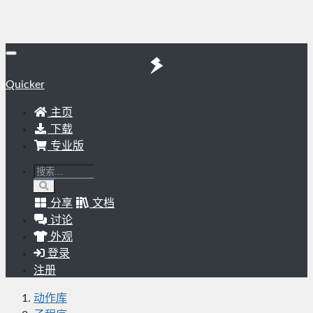
Quicker
主页
下载
专业版
分享
文档
讨论
外观
登录
注册
动作库