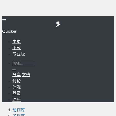
Quicker
主页
下载
专业版
分享
文档
讨论
外观
登录
注册
动作库