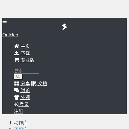
Quicker
主页
下载
专业版
分享
文档
讨论
外观
登录
注册
动作库