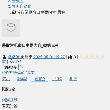
子程序
界面自动化
获取常见窗口主要内容_微信
获取常见窗口主要内容_微信
公开
洛洛罗
更新于
2025-05-01 19:27
|
0
|
(0)
|
176
复制链接
如何使用分享的子程序？
信息
版本
3
讨论
0
点评
0
相关
问题讨论
创建话题
暂无讨论