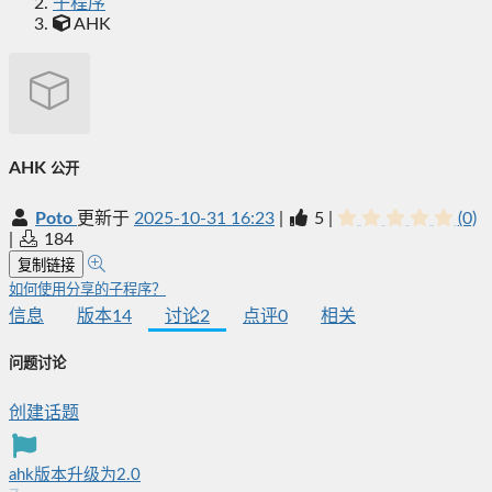
子程序
AHK
AHK
公开
Poto
更新于
2025-10-31 16:23
|
5
|
(0)
|
184
复制链接
如何使用分享的子程序？
信息
版本
14
讨论
2
点评
0
相关
问题讨论
创建话题
ahk版本升级为2.0