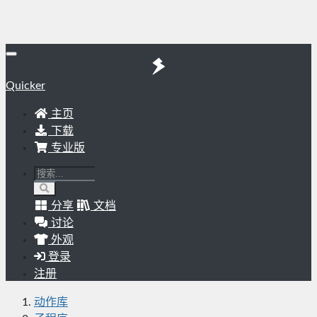
Quicker
主页
下载
专业版
分享
文档
讨论
外观
登录
注册
动作库