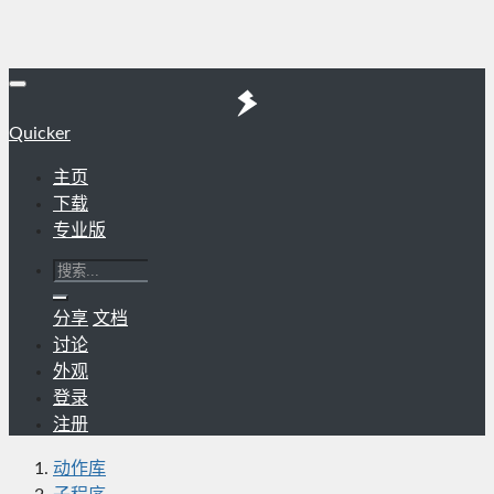
Quicker
主页
下载
专业版
分享
文档
讨论
外观
登录
注册
动作库