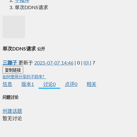
子程序
单次DDNS请求
单次DDNS请求
公开
三蹦子
更新于
2025-07-07 14:46
|
0
|
(0)
|
7
复制链接
如何使用分享的子程序？
信息
版本
1
讨论
0
点评
0
相关
问题讨论
创建话题
暂无讨论