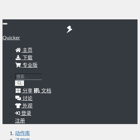
Quicker
主页
下载
专业版
分享
文档
讨论
外观
登录
注册
动作库