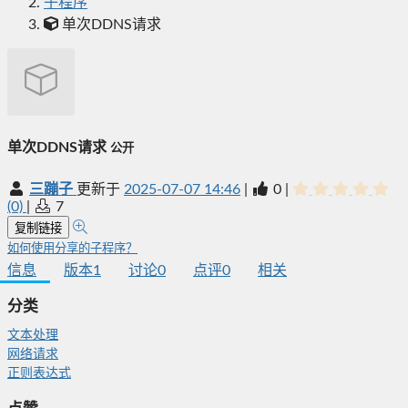
子程序
单次DDNS请求
单次DDNS请求
公开
三蹦子
更新于
2025-07-07 14:46
|
0
|
(0)
|
7
复制链接
如何使用分享的子程序？
信息
版本
1
讨论
0
点评
0
相关
分类
文本处理
网络请求
正则表达式