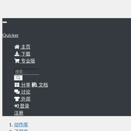
Quicker
主页
下载
专业版
分享
文档
讨论
外观
登录
注册
动作库