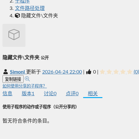
子程序
文件路径处理
隐藏文件\文件夹
隐藏文件\文件夹
公开
Simonl
更新于
2026-04-24 22:00
|
0
|
(0)
复制链接
如何使用分享的子程序？
信息
版本
1
讨论
0
点评
0
相关
使用子程序的动作或子程序
（公开分享的）
暂无符合条件的条目。