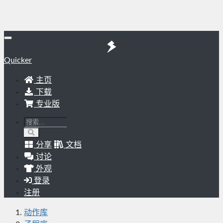
Quicker
主页
下载
专业版
分享
文档
讨论
外观
登录
注册
动作库