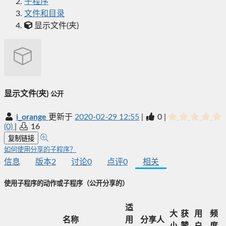
子程序
文件和目录
显示文件(夹)
显示文件(夹)
公开
i_orange
更新于
2020-02-29 12:55
|
0
|
(0)
|
16
复制链接
如何使用分享的子程序？
信息
版本
2
讨论
0
点评
0
相关
使用子程序的动作或子程序
（公开分享的）
适
大
获
用
频
名称
用
分享人
小
赞
户
度