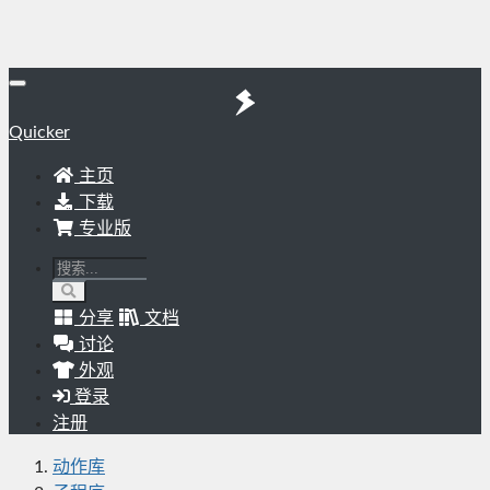
Quicker
主页
下载
专业版
分享
文档
讨论
外观
登录
注册
动作库