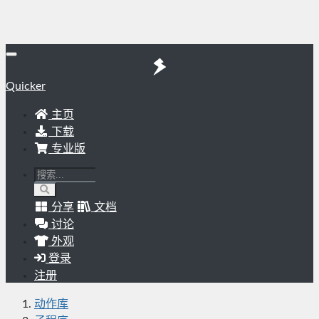
Quicker
主页
下载
专业版
分享
文档
讨论
外观
登录
注册
动作库