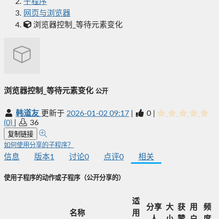
子程序
网页与浏览器
浏览器控制_等待元素变化
浏览器控制_等待元素变化
公开
韩道友
更新于
2026-01-02 09:17
|
0
|
(0)
|
36
复制链接
如何使用分享的子程序？
信息
版本
1
讨论
0
点评
0
相关
使用子程序的动作或子程序
（公开分享的）
适
分享
大
获
用
频
名称
用
人
小
赞
户
度