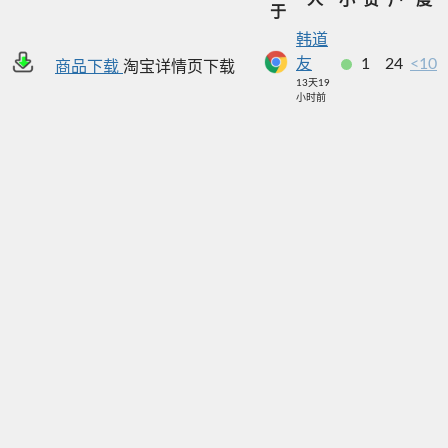
于
韩道
友
1
24
<10
商品下载
淘宝详情页下载
13天19
小时前