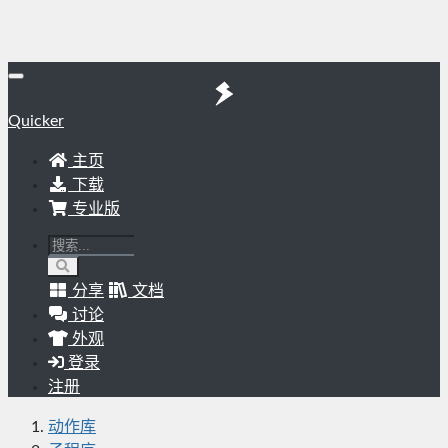
Quicker
主页
下载
专业版
分享
文档
讨论
外观
登录
注册
动作库