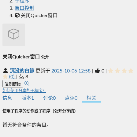
子程序
窗口控制
关闭Quicker窗口
关闭Quicker窗口
公开
沉没的白鲸
更新于
2025-10-06 12:58
|
0
|
(0)
|
8
复制链接
如何使用分享的子程序？
信息
版本
1
讨论
0
点评
0
相关
使用子程序的动作或子程序
（公开分享的）
暂无符合条件的条目。