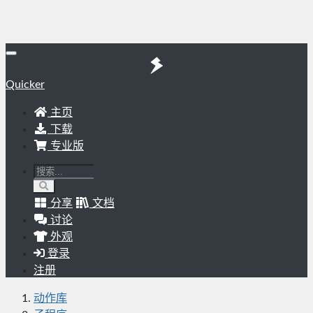
Quicker
主页
下载
专业版
分享
文档
讨论
外观
登录
注册
动作库