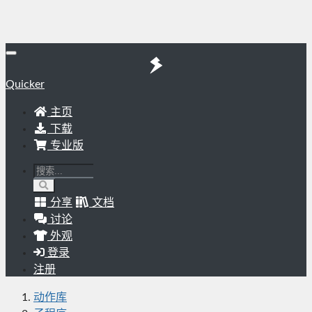
Quicker
主页
下载
专业版
分享
文档
讨论
外观
登录
注册
动作库